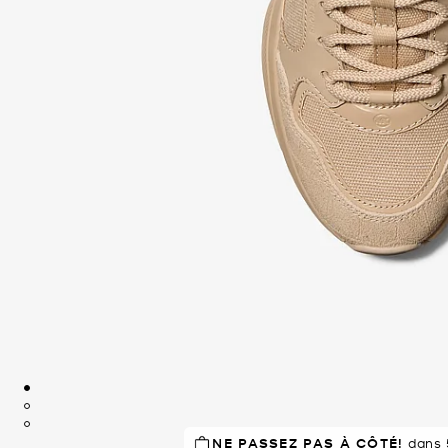
NE PASSEZ PAS À CÔTÉ!
À SUCCÈS!
dans 5