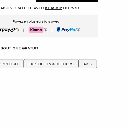
RAISON GRATUITE AVEC
KORSVIP
OU 75 $+
Payez en plusieurs fois avec
|
|
rpay
Klarna
PayPal
 BOUTIQUE GRATUIT
U PRODUIT
EXPÉDITION & RETOURS
AVIS