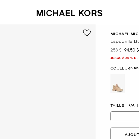
MICHAEL MIC
Espadrille B
258 $
94.50 $
était
mainte
JUSQU’À 60 % DE
KAK
COULEUR
sélectio
CA
TAILLE
AJOUT