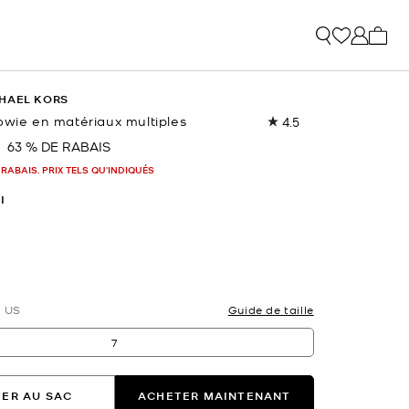
Mon p
HAEL KORS
owie en matériaux multiples
4.5
Lire
les
63 % DE RABAIS
nant
17
commentaires.
 RABAIS. PRIX TELS QU'INDIQUÉS
Lien
vers
I
la
même
page.
nné(s)
US
Guide de taille
7
ER AU SAC
ACHETER MAINTENANT