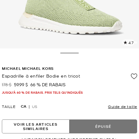
4.7
L
l
2
Toggle Drawer
c
L
MICHAEL MICHAEL KORS
v
l
Espadrille à enfiler Bodie en tricot
p
178 $
59.99 $
66 % DE RABAIS
était
maintenant
JUSQU’À 60 % DE RABAIS. PRIX TELS QU'INDIQUÉS
CA
TAILLE
US
Guide de taille
VOIR LES ARTICLES
ÉPUISÉ
SIMILAIRES