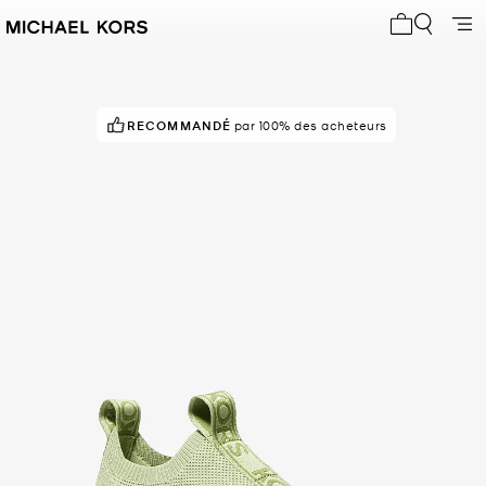
Mon panier 
RECOMMANDÉ
POPULAIRE !
par 100% des acheteurs
35 vus récemment