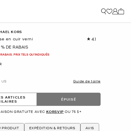
Mon p
HAEL KORS
se en cuir verni
4.1
Lire
les
 % DE RABAIS
nant
22
commentaires.
 RABAIS. PRIX TELS QU'INDIQUÉS
Lien
vers
R
la
même
page.
US
Guide de taille
ES ARTICLES
ÉPUISÉ
MILAIRES
RAISON GRATUITE AVEC
KORSVIP
OU 75 $+
U PRODUIT
EXPÉDITION & RETOURS
AVIS