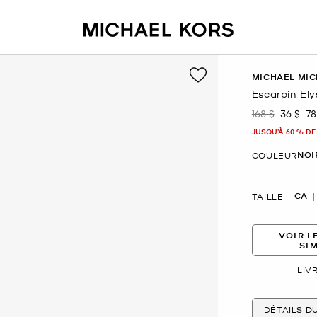
MICHAEL MIC
Escarpin Ely
168 $
36 $
78
était
mainte
JUSQU’À 60 % DE
NOI
COULEUR
CA
TAILLE
VOIR L
SI
LIV
DÉTAILS D