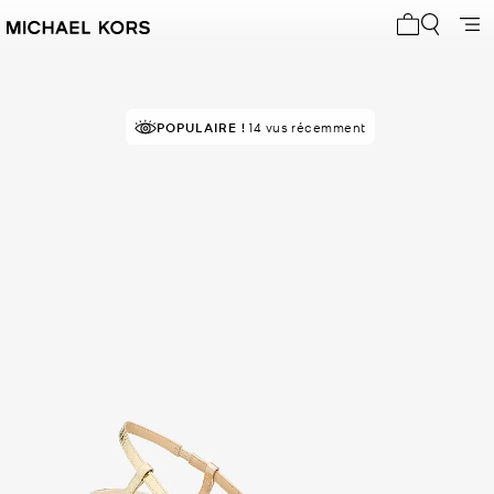
Mon panier 
POPULAIRE !
14 vus récemment