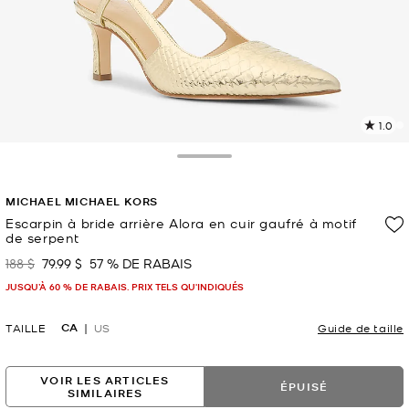
1.0
L
1
c
Toggle Drawer
L
v
MICHAEL MICHAEL KORS
l
Escarpin à bride arrière Alora en cuir gaufré à motif
p
de serpent
188 $
79.99 $
57 % DE RABAIS
était
maintenant
JUSQU’À 60 % DE RABAIS. PRIX TELS QU'INDIQUÉS
CA
TAILLE
US
Guide de taille
VOIR LES ARTICLES
ÉPUISÉ
SIMILAIRES