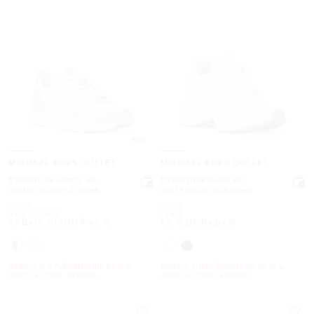
1.0
MICHAEL KORS OUTLET
MICHAEL KORS OUTLET
Espadrille Remy en
Espadrille Kaia en
matériaux multiples
matériaux multiples
était
était
295 $
375 $
maintenant
to
maintenant
maintenant
99 $
-
109 $
149 $
RABAIS JUSQU’À 66 %
60 % DE RABAIS
RABAIS SUPPLÉMENTAIRE DE 15 %
RABAIS SUPPLÉMENTAIRE DE 15 %
AVEC LE CODE : EXTRA15
AVEC LE CODE : EXTRA15