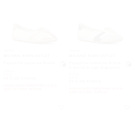
MICHAEL KORS OUTLET
MICHAEL KORS OUTLET
Espadrille ballerine Brielle
Espadrille ballerine Brielle
à bande à logo Signature
était
295 $
était
295 $
maintenant
119 $
maintenant
119 $
59 % DE RABAIS
59 % DE RABAIS
RABAIS SUPPLÉMENTAIRE DE 15 %
RABAIS SUPPLÉMENTAIRE DE 15 %
AVEC LE CODE : EXTRA15
AVEC LE CODE : EXTRA15