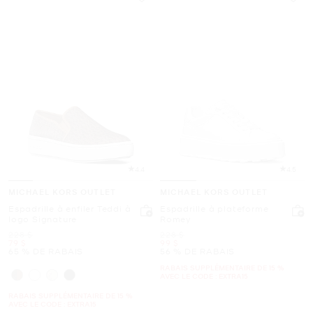
4.4
4.5
MICHAEL KORS OUTLET
MICHAEL KORS OUTLET
Espadrille à enfiler Teddi à
Espadrille à plateforme
logo Signature
Romey
était
était
228 $
228 $
maintenant
maintenant
79 $
99 $
65 % DE RABAIS
56 % DE RABAIS
RABAIS SUPPLÉMENTAIRE DE 15 %
AVEC LE CODE : EXTRA15
RABAIS SUPPLÉMENTAIRE DE 15 %
AVEC LE CODE : EXTRA15