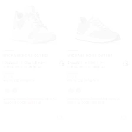
MICHAEL KORS OUTLET
MICHAEL KORS OUTLET
Espadrille Georgie en
Espadrille Remy en
matériaux multiples
matériaux multiples
était
était
325 $
295 $
maintenant
maintenant
109 $
109 $
66 % DE RABAIS
63 % DE RABAIS
RABAIS SUPPLÉMENTAIRE DE 15 %
RABAIS SUPPLÉMENTAIRE DE 15 %
AVEC LE CODE : EXTRA15
AVEC LE CODE : EXTRA15