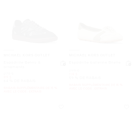
MICHAEL KORS OUTLET
MICHAEL KORS OUTLET
Espadrille Benny à
Espadrille ballerine Brielle
ornements
était
295 $
était
275 $
maintenant
119 $
maintenant
99 $
59 % DE RABAIS
64 % DE RABAIS
RABAIS SUPPLÉMENTAIRE DE 15 %
RABAIS SUPPLÉMENTAIRE DE 15 %
AVEC LE CODE : EXTRA15
AVEC LE CODE : EXTRA15