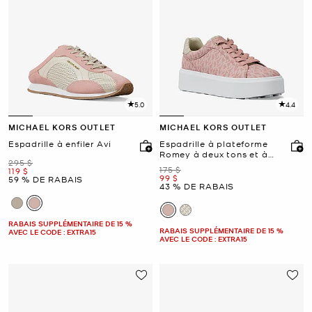
5.0
4.4
MICHAEL KORS OUTLET
MICHAEL KORS OUTLET
Espadrille à enfiler Avi
Espadrille à plateforme
Romey à deux tons et à
était
295 $
logo
était
175 $
maintenant
119 $
maintenant
99 $
59 % DE RABAIS
43 % DE RABAIS
RABAIS SUPPLÉMENTAIRE DE 15 %
RABAIS SUPPLÉMENTAIRE DE 15 %
AVEC LE CODE : EXTRA15
AVEC LE CODE : EXTRA15