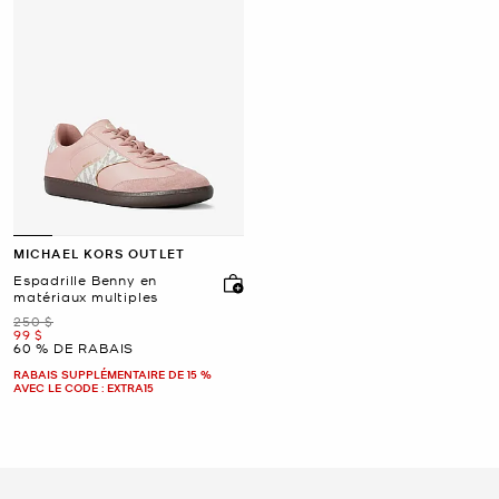
MICHAEL KORS OUTLET
Espadrille Benny en
matériaux multiples
était
250 $
maintenant
99 $
60 % DE RABAIS
RABAIS SUPPLÉMENTAIRE DE 15 %
AVEC LE CODE : EXTRA15