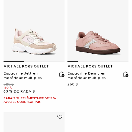
MICHAEL KORS OUTLET
MICHAEL KORS OUTLET
Espadrille Jett en
Espadrille Benny en
matériaux multiples
matériaux multiples
était
maintenant
325 $
250 $
maintenant
119 $
63 % DE RABAIS
RABAIS SUPPLÉMENTAIRE DE 15 %
AVEC LE CODE : EXTRA15