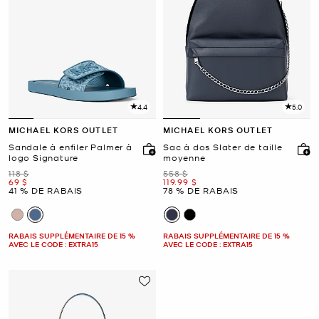
4.4
5.0
MICHAEL KORS OUTLET
MICHAEL KORS OUTLET
Sandale à enfiler Palmer à
Sac à dos Slater de taille
logo Signature
moyenne
était
était
118 $
558 $
maintenant
maintenant
69 $
119.99 $
41 % DE RABAIS
78 % DE RABAIS
RABAIS SUPPLÉMENTAIRE DE 15 %
RABAIS SUPPLÉMENTAIRE DE 15 %
AVEC LE CODE : EXTRA15
AVEC LE CODE : EXTRA15