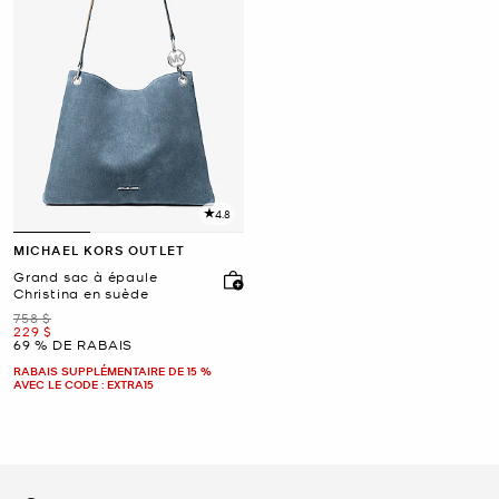
4.8
MICHAEL KORS OUTLET
Grand sac à épaule
Christina en suède
était
758 $
maintenant
229 $
69 % DE RABAIS
RABAIS SUPPLÉMENTAIRE DE 15 %
AVEC LE CODE : EXTRA15