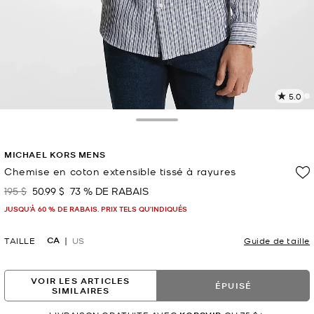
5.0
L
1
c
Toggle Drawer
L
v
MICHAEL KORS MENS
l
Chemise en coton extensible tissé à rayures
p
195 $
50.99 $
73 % DE RABAIS
était
maintenant
JUSQU’À 60 % DE RABAIS. PRIX TELS QU'INDIQUÉS
CA
TAILLE
US
Guide de taille
VOIR LES ARTICLES
ÉPUISÉ
SIMILAIRES