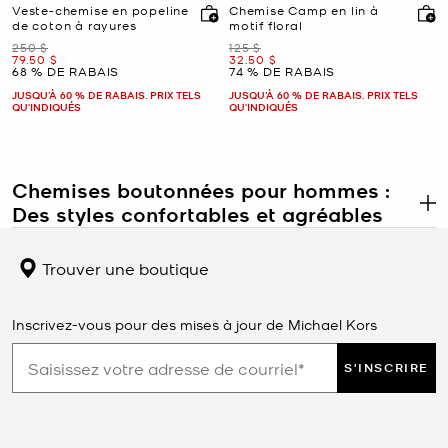
Veste-chemise en popeline
Chemise Camp en lin à
de coton à rayures
motif floral
était
était
250 $
125 $
maintenant
maintenant
79.50 $
32.50 $
68 % DE RABAIS
74 % DE RABAIS
JUSQU’À 60 % DE RABAIS. PRIX TELS
JUSQU’À 60 % DE RABAIS. PRIX TELS
QU'INDIQUÉS
QU'INDIQUÉS
Chemises boutonnées pour hommes :
Des styles confortables et agréables
.
Essentielles dans la garde-robe d'un homme moderne, les chemises
habillées pour hommes sont le nec plus ultra du style
Trouver une boutique
vestimentaire. La silhouette épurée, l'encolure colletée et la patte
de boutonnage se combinent pour un effet poli. Associée au
pantalon et à la veste appropriés, votre chemise boutonnée pour
Inscrivez-vous pour des mises à jour de Michael Kors
homme sera prête pour une salle de réunion ou un dîner dans un
restaurant élégant. Sur un jean ou un pantalon décontracté, vous
S'INSCRIRE
vous approprierez votre style décontracté. Notre vaste sélection
de chemises de marque pour hommes vous assure de trouver celle
qui vous plaira.