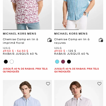
MICHAEL KORS MENS
MICHAEL KORS MENS
Chemise Camp en lin à
Chemise Camp en lin à
imprimé floral
rayures
était
était
125 $
125 $
maintenant
to
maintenant
maintenant
to
maintenant
49.50 $
-
54.50 $
49.50 $
-
125 $
RABAIS JUSQU’À 60 %
RABAIS JUSQU’À 60 %
JUSQU’À 60 % DE RABAIS. PRIX TELS
JUSQU’À 60 % DE RABAIS. PRIX TELS
QU'INDIQUÉS
QU'INDIQUÉS