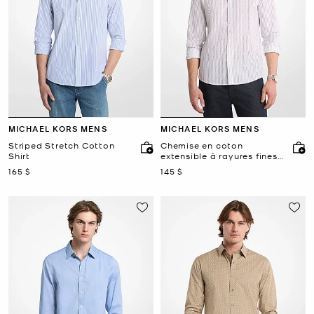
MICHAEL KORS MENS
MICHAEL KORS MENS
Striped Stretch Cotton
Chemise en coton
Shirt
extensible à rayures fines
et à logo
maintenant
maintenant
165 $
145 $