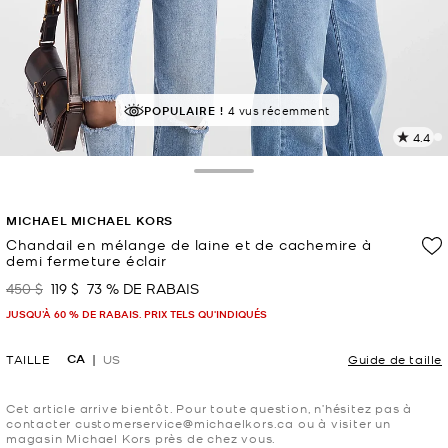
POPULAIRE !
4 vus récemment
4.4
L
l
1
Toggle Drawer
c
L
MICHAEL MICHAEL KORS
v
l
Chandail en mélange de laine et de cachemire à
demi fermeture éclair
p
450 $
119 $
73 % DE RABAIS
était
maintenant
JUSQU’À 60 % DE RABAIS. PRIX TELS QU'INDIQUÉS
CA
TAILLE
US
Guide de taille
Cet article arrive bientôt. Pour toute question, n’hésitez pas à
contacter customerservice@michaelkors.ca ou à visiter un
magasin Michael Kors près de chez vous.