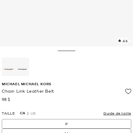
4.6
L
l
11
Toggle Drawer
c
L
v
l
sélectionné(s)
p
MICHAEL MICHAEL KORS
Chain Link Leather Belt
98 $
maintenant
CA
TAILLE
US
Guide de taille
P