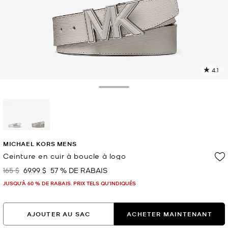
4.1
L
l
1
Toggle Drawer
c
L
v
l
sélectionné(s)
p
MICHAEL KORS MENS
Ceinture en cuir à boucle à logo
165 $
69.99 $
57 % DE RABAIS
était
maintenant
JUSQU’À 60 % DE RABAIS. PRIX TELS QU'INDIQUÉS
AJOUTER AU SAC
ACHETER MAINTENANT