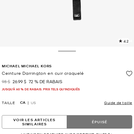
4.2
L
l
1
Toggle Drawer
c
L
MICHAEL MICHAEL KORS
v
l
Ceinture Darrington en cuir craquelé
p
98 $
26.99 $
72 % DE RABAIS
était
maintenant
JUSQU’À 60 % DE RABAIS. PRIX TELS QU'INDIQUÉS
CA
TAILLE
US
Guide de taille
VOIR LES ARTICLES
ÉPUISÉ
SIMILAIRES