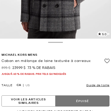
5.0
L
l
5
Toggle Drawer
c
L
MICHAEL KORS MENS
v
l
Caban en mélange de laine texturée à carreaux
p
895 $
239.99 $
73 % DE RABAIS
était
maintenant
JUSQU’À 60 % DE RABAIS. PRIX TELS QU'INDIQUÉS
CA
TAILLE
US
Guide de taille
VOIR LES ARTICLES
ÉPUISÉ
SIMILAIRES