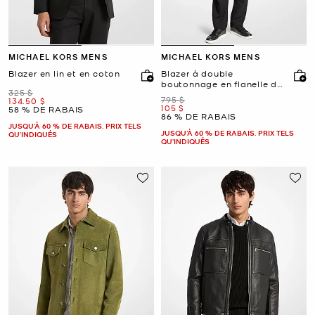
MICHAEL KORS MENS
MICHAEL KORS MENS
Blazer en lin et en coton
Blazer à double
boutonnage en flanelle de
était
325 $
laine extensible
était
795 $
maintenant
134.50 $
maintenant
105 $
58 % DE RABAIS
86 % DE RABAIS
JUSQU’À 60 % DE RABAIS. PRIX TELS
JUSQU’À 60 % DE RABAIS. PRIX TELS
QU'INDIQUÉS
QU'INDIQUÉS