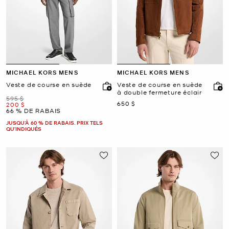
MICHAEL KORS MENS
MICHAEL KORS MENS
Veste de course en suède
Veste de course en suède
à double fermeture éclair
était
595 $
maintenant
650 $
maintenant
200 $
66 % DE RABAIS
JUSQU’À 60 % DE RABAIS. PRIX TELS
QU'INDIQUÉS