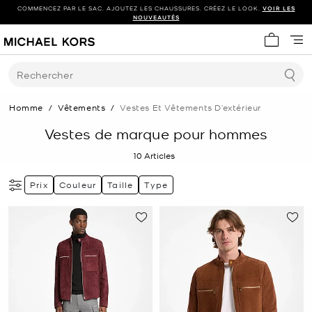
COMMENCEZ PAR LE SAC. AJOUTEZ LES CHAUSSURES. CRÉEZ LE LOOK.
VOIR LES
NOUVEAUTÉS
Mon panie
Rechercher
Homme
/
Vêtements
/
Vestes Et Vêtements D’extérieur
Vestes de marque pour hommes
10
Articles
Prix
Couleur
Taille
Type