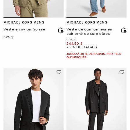
MICHAEL KORS MENS
MICHAEL KORS MENS
Veste en nylon froissé
Veste de camionneur en
cuir orné de surpiqûres
maintenant
325 $
était
995 $
maintenant
244.50 $
75 % DE RABAIS
JUSQU’À 60 % DE RABAIS. PRIX TELS
QU'INDIQUÉS