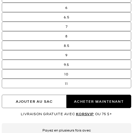
6
6.5
7
8
8.5
9
9.5
10
11
AJOUTER AU SAC
ACHETER MAINTENANT
LIVRAISON GRATUITE AVEC
KORSVIP
OU 75 $+
Payez en plusieurs fois avec