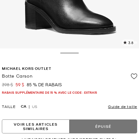
3.8
L
l
6
Toggle Drawer
c
L
MICHAEL KORS OUTLET
v
l
Botte Carson
p
398 $
59 $
85 % DE RABAIS
était
maintenant
RABAIS SUPPLÉMENTAIRE DE 15 % AVEC LE CODE : EXTRA15
CA
TAILLE
US
Guide de taille
VOIR LES ARTICLES
ÉPUISÉ
SIMILAIRES