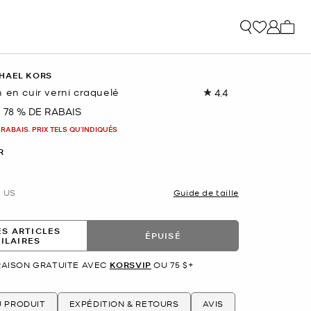
Mon p
HAEL KORS
 en cuir verni craquelé
4.4
Lire
les
78 % DE RABAIS
nant
48
commentaires.
 RABAIS. PRIX TELS QU'INDIQUÉS
Lien
vers
R
la
même
page.
US
Guide de taille
ES ARTICLES
ÉPUISÉ
MILAIRES
RAISON GRATUITE AVEC
KORSVIP
OU 75 $+
U PRODUIT
EXPÉDITION & RETOURS
AVIS