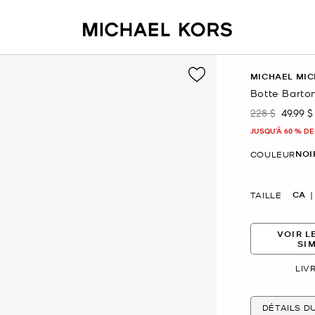
MICHAEL MIC
Botte Barton
228 $
49.99 $
était
mainte
JUSQU’À 60 % DE
NOI
COULEUR
CA
TAILLE
VOIR L
SI
LIV
DÉTAILS D