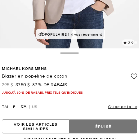
POPULAIRE !
4 vus récemment
3.9
L
l
8
Toggle Drawer
c
L
MICHAEL KORS MENS
v
l
Blazer en popeline de coton
p
295 $
37.50 $
87 % DE RABAIS
était
maintenant
JUSQU’À 60 % DE RABAIS. PRIX TELS QU'INDIQUÉS
CA
TAILLE
US
Guide de taille
VOIR LES ARTICLES
ÉPUISÉ
SIMILAIRES