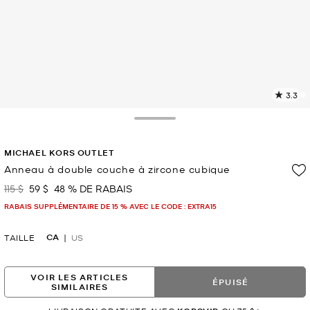
3.3
L
l
9
Toggle Drawer
c
L
MICHAEL KORS OUTLET
v
l
Anneau à double couche à zircone cubique
p
115 $
59 $
48 % DE RABAIS
était
maintenant
RABAIS SUPPLÉMENTAIRE DE 15 % AVEC LE CODE : EXTRA15
CA
TAILLE
US
VOIR LES ARTICLES
ÉPUISÉ
SIMILAIRES