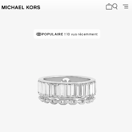
Mon panier 
POPULAIRE !
10 vus récemment