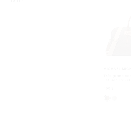
TAILLE
MICHAEL MIC
Très grand sa
Jet Set Travel
maintenant
458 $