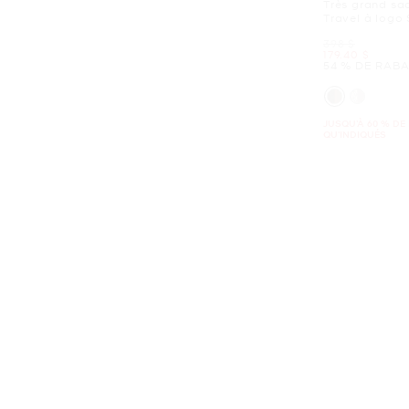
Très grand sac
Travel à logo
était
398 $
maintenant
179.40 $
54 % DE RABA
JUSQU’À 60 % DE 
QU'INDIQUÉS