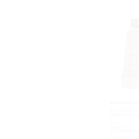
MICHAEL KOR
Sac à dos Whit
de taille moy
était
425 $
maintenant
203.40 $
52 % DE RABA
JUSQU’À 60 % DE 