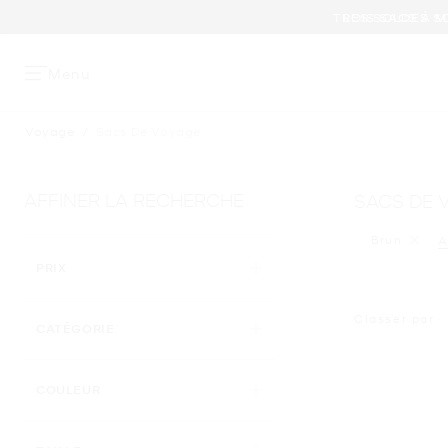
TROIS SACS À M
Menu
Voyage
/
Sacs De Voyage
AFFINER LA RECHERCHE
SACS DE 
Brun
Supprime
A
PRIX
Classer par
CATÉGORIE
APPLIED
COULEUR