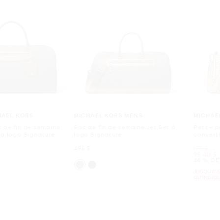
HAEL KORS
MICHAEL KORS MENS
MICHAE
c de fin de semaine
Sac de fin de semaine Jet Set à
Petite 
 à logo Signature
logo Signature
convert
maintenant
était
495 $
178 $
mainten
95.40 $
46 % DE
JUSQU’À 6
QU'INDIQ