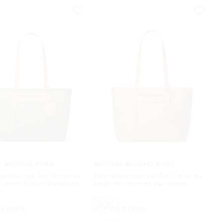
L MICHAEL KORS
MICHAEL MICHAEL KORS
re-tout Jet Set Travel de
Sac fourre-tout Jet Set Travel de
moyenne à logo Signature
taille moyenne en cuir grainé
était
298 $
ant
maintenant
155.40 $
 RABAIS
47 % DE RABAIS