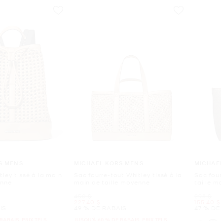
S MENS
MICHAEL KORS MENS
MICHAE
ley tissé à la main
Sac fourre-tout Whitley tissé à la
Sac four
enne
main de taille moyenne
taille 
était
était
450 $
298 $
maintenant
mainten
227.40 $
155.40 $
IS
49 % DE RABAIS
47 % DE
RABAIS. PRIX TELS
JUSQU’À 60 % DE RABAIS. PRIX TELS