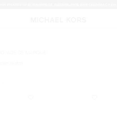
AIN PHARES. UNE INFINITÉ DE POSSIBILITÉS DE STYLE.
MAGASIN
VOYAGE DE MARQUE
r le filtre Affiné(e) par Couleur : Brun
nnuler les filtres