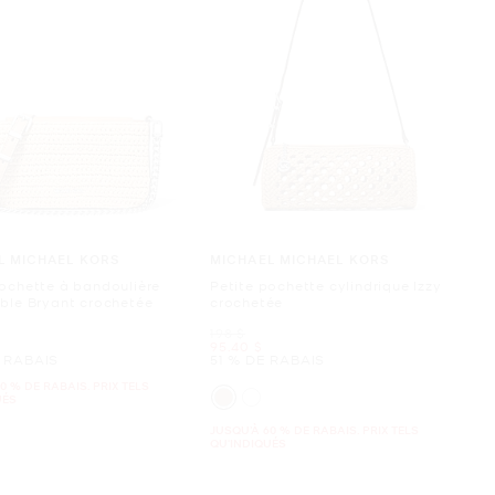
L MICHAEL KORS
MICHAEL MICHAEL KORS
pochette à bandoulière
Petite pochette cylindrique Izzy
ible Bryant crochetée
crochetée
était
198 $
ant
maintenant
95.40 $
 RABAIS
51 % DE RABAIS
0 % DE RABAIS. PRIX TELS
UÉS
JUSQU’À 60 % DE RABAIS. PRIX TELS
QU'INDIQUÉS