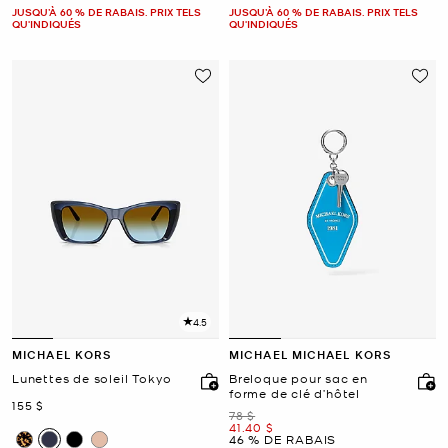
JUSQU’À 60 % DE RABAIS. PRIX TELS
JUSQU’À 60 % DE RABAIS. PRIX TELS
QU'INDIQUÉS
QU'INDIQUÉS
4.5
MICHAEL KORS
MICHAEL MICHAEL KORS
Lunettes de soleil Tokyo
Breloque pour sac en
forme de clé d’hôtel
maintenant
155 $
était
78 $
maintenant
41.40 $
46 % DE RABAIS