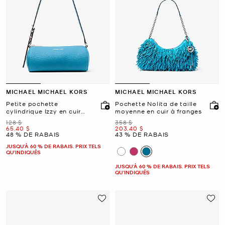
MICHAEL MICHAEL KORS
MICHAEL MICHAEL KORS
Petite pochette
Pochette Nolita de taille
cylindrique Izzy en cuir
moyenne en cuir à franges
grainé
était
était
128 $
358 $
maintenant
maintenant
65.40 $
203.40 $
48 % DE RABAIS
43 % DE RABAIS
JUSQU’À 60 % DE RABAIS. PRIX TELS
QU'INDIQUÉS
JUSQU’À 60 % DE RABAIS. PRIX TELS
QU'INDIQUÉS