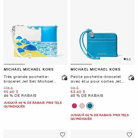
5.0
MICHAEL MICHAEL KORS
MICHAEL MICHAEL KORS
Très grande pochette-
Petite pochette-bracelet
bracelet Jet Set Michael
avec étui pour cartes Jet
Kors X Christina Zimpel
Set en cuir grainé
était
était
178 $
98 $
maintenant
maintenant
95.40 $
53.40 $
46 % DE RABAIS
45 % DE RABAIS
JUSQU’À 60 % DE RABAIS. PRIX TELS
QU'INDIQUÉS
JUSQU’À 60 % DE RABAIS. PRIX TELS
QU'INDIQUÉS