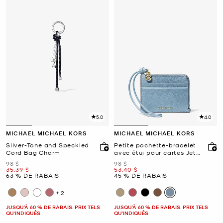
5.0
4.0
MICHAEL MICHAEL KORS
MICHAEL MICHAEL KORS
Silver-Tone and Speckled
Petite pochette-bracelet
Cord Bag Charm
avec étui pour cartes Jet
Set en cuir grainé
était
était
98 $
98 $
maintenant
maintenant
35.39 $
53.40 $
63 % DE RABAIS
45 % DE RABAIS
+2
JUSQU’À 60 % DE RABAIS. PRIX TELS
JUSQU’À 60 % DE RABAIS. PRIX TELS
QU'INDIQUÉS
QU'INDIQUÉS