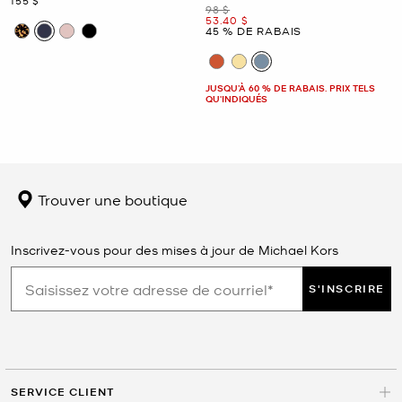
155 $
était
98 $
maintenant
53.40 $
45 % DE RABAIS
JUSQU’À 60 % DE RABAIS. PRIX TELS
QU'INDIQUÉS
Trouver une boutique
Inscrivez-vous pour des mises à jour de Michael Kors
S'INSCRIRE
SERVICE CLIENT