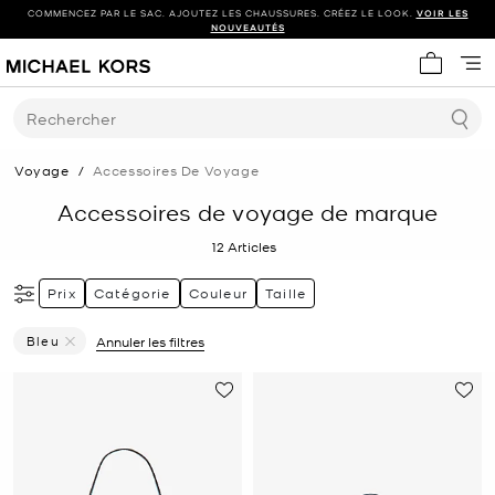
COMMENCEZ PAR LE SAC. AJOUTEZ LES CHAUSSURES. CRÉEZ LE LOOK.
VOIR LES
NOUVEAUTÉS
Mon panie
Rechercher
Voyage
/
Accessoires De Voyage
Accessoires de voyage de marque
12
Articles
Prix
Catégorie
Couleur
Taille
Bleu
Annuler les filtres
Supprimer Le Filtre Affiné(e) Par Couleur : Bleu