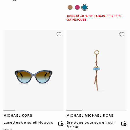
JUSQU’À 60 % DE RABAIS. PRIX TELS
QU'INDIQUÉS
MICHAEL KORS
MICHAEL MICHAEL KORS
Lunettes de soleil Nagoya
Breloque pour sac en cuir
à fleur
maintenant