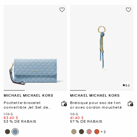
5.0
MICHAEL MICHAEL KORS
MICHAEL MICHAEL KORS
Pochette-bracelet
Breloque pour sac de ton
convertible Jet Set de
or avec cordon moucheté
taille moyenne à logo
était
était
178 $
98 $
Signature
maintenant
maintenant
83.40 $
41.40 $
53 % DE RABAIS
57 % DE RABAIS
+2