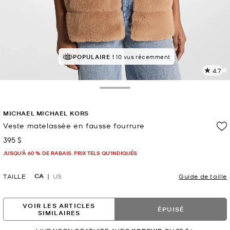
À SUCCÈS!
POPULAIRE !
Classé 5 étoiles par 84 % des clients
10 vus récemment
4.7
L
l
3
Toggle Drawer
c
L
MICHAEL MICHAEL KORS
v
l
Veste matelassée en fausse fourrure
p
395 $
maintenant
JUSQU’À 60 % DE RABAIS. PRIX TELS QU'INDIQUÉS
CA
TAILLE
US
Guide de taille
VOIR LES ARTICLES
ÉPUISÉ
SIMILAIRES