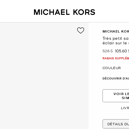
MICHAEL KO
Très petit s
éclair sur l
528 $
105.60 
était
mainte
RABAIS SUPPLÉME
COULEUR
DÉCOUVRIR D'A
VOIR L
SI
LIV
DÉTAILS D