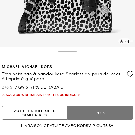
4.6
L
l
8
Toggle Drawer
c
L
MICHAEL MICHAEL KORS
v
l
Très petit sac à bandoulière Scarlett en poils de veau
à imprimé guépard
p
278 $
77.99 $
71 % DE RABAIS
était
maintenant
JUSQU’À 60 % DE RABAIS. PRIX TELS QU'INDIQUÉS
VOIR LES ARTICLES
ÉPUISÉ
SIMILAIRES
LIVRAISON GRATUITE AVEC
KORSVIP
OU 75 $+