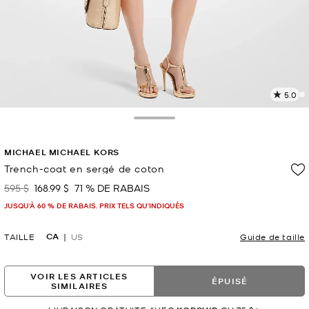
5.0
L
l
3
Toggle Drawer
c
L
MICHAEL MICHAEL KORS
v
l
Trench-coat en sergé de coton
p
595 $
168.99 $
71 % DE RABAIS
était
maintenant
JUSQU’À 60 % DE RABAIS. PRIX TELS QU'INDIQUÉS
CA
TAILLE
US
Guide de taille
VOIR LES ARTICLES
ÉPUISÉ
SIMILAIRES