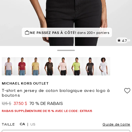
À SUCCÈS!
NE PASSEZ PAS À CÔTÉ!
Classé 5 étoiles par 85 % des clients
dans 200+ paniers
4.7
L
l
4
Toggle Drawer
c
L
v
l
sélectionné(s)
p
MICHAEL KORS OUTLET
T-shirt en jersey de coton biologique avec logo à
boutons
125 $
37.50 $
70 % DE RABAIS
était
maintenant
RABAIS SUPPLÉMENTAIRE DE 15 % AVEC LE CODE : EXTRA15
CA
TAILLE
US
Guide de taille