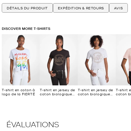
DÉTAILS DU PRODUIT
EXPÉDITION & RETOURS
AVIS
DISCOVER MORE T-SHIRTS
T-shirt en coton à
T-shirt en jersey de
T-shirt en jersey de
T-shirt 
logo de la FIERTÉ
coton biologique
coton biologique
coton b
avec logo à
avec logo à
avec lo
boutons
boutons
bouton