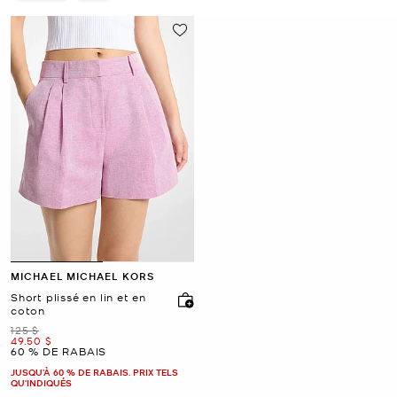
Supprimer Le Filtre Affiné(e) Par Couleur : Rose
Supprimer le filtre Affiné(e) par Taille : 12
MICHAEL MICHAEL KORS
Short plissé en lin et en
coton
était
125 $
maintenant
49.50 $
60 % DE RABAIS
JUSQU’À 60 % DE RABAIS. PRIX TELS
QU'INDIQUÉS