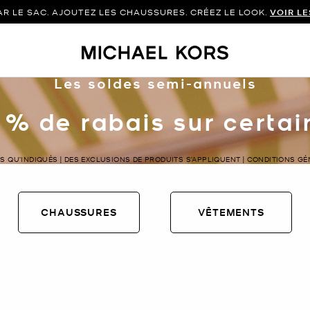
 LE SAC. AJOUTEZ LES CHAUSSURES. CRÉEZ LE LOOK.
VOIR L
Les soldes semi-annuels
 % de rabais sur certa
LS QU’INDIQUÉS | DES EXCLUSIONS DE PRODUITS S’APPLIQUENT | CONDITIONS G
CHAUSSURES
VÊTEMENTS