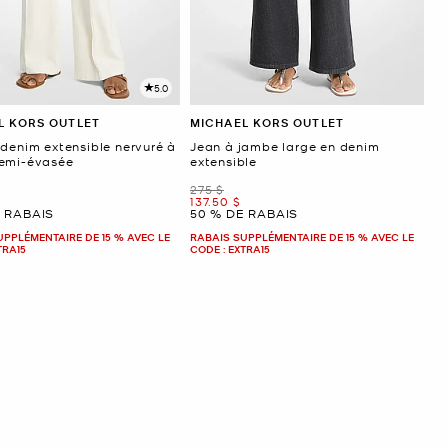
5.0
L KORS OUTLET
MICHAEL KORS OUTLET
 denim extensible nervuré à
Jean à jambe large en denim
emi-évasée
extensible
était
275 $
ant
maintenant
137.50 $
E RABAIS
50 % DE RABAIS
UPPLÉMENTAIRE DE 15 % AVEC LE
RABAIS SUPPLÉMENTAIRE DE 15 % AVEC LE
TRA15
CODE : EXTRA15