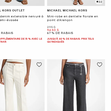
3.0
L KORS OUTLET
MICHAEL MICHAEL KORS
 denim extensible nervuré à
Mini-robe en dentelle florale en
emi-évasée
point d’Alençon
était
295 $
ant
maintenant
94.50 $
E RABAIS
67 % DE RABAIS
UPPLÉMENTAIRE DE 15 % AVEC LE
JUSQU’À 60 % DE RABAIS. PRIX TELS
TRA15
QU'INDIQUÉS