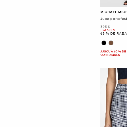
MICHAEL MIC
Jupe portefeui
était
395 $
maintenant
134.50 $
65 % DE RABA
JUSQU’À 60 % DE 
QU'INDIQUÉS