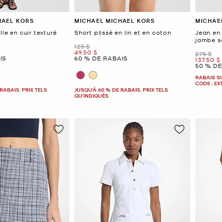
HAEL KORS
MICHAEL MICHAEL KORS
MICHAE
lle en cuir texturé
Short plissé en lin et en coton
Jean en
jambe s
était
125 $
maintenant
49.50 $
était
275 $
IS
60 % DE RABAIS
mainten
137.50 $
50 % D
RABAIS S
CODE : EX
RABAIS. PRIX TELS
JUSQU’À 60 % DE RABAIS. PRIX TELS
QU'INDIQUÉS