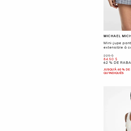
MICHAEL MIC
Mini-jupe pan
extensible à c
était
225 $
maintenant
84.50 $
62 % DE RABA
JUSQU’À 60 % DE 
QU'INDIQUÉS