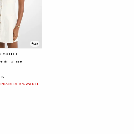
4.5
S OUTLET
denim plissé
IS
NTAIRE DE 15 % AVEC LE