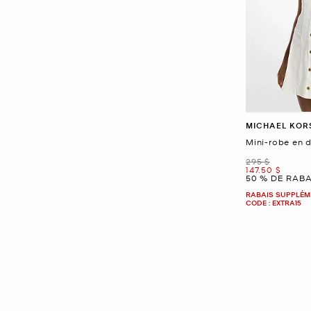
MICHAEL KOR
Mini-robe en 
était
295 $
maintenant
147.50 $
50 % DE RABA
RABAIS SUPPLÉME
CODE : EXTRA15