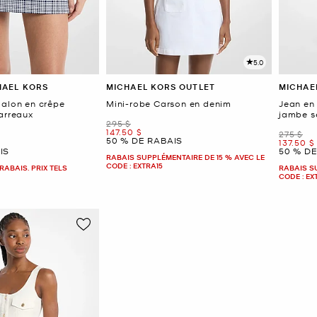
5.0
HAEL KORS
MICHAEL KORS OUTLET
MICHAE
talon en crêpe
Mini-robe Carson en denim
Jean en
arreaux
jambe s
était
295 $
maintenant
147.50 $
était
275 $
50 % DE RABAIS
mainten
137.50 $
IS
50 % D
RABAIS SUPPLÉMENTAIRE DE 15 % AVEC LE
CODE : EXTRA15
RABAIS. PRIX TELS
RABAIS S
CODE : EX