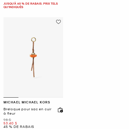
JUSQU’À 60 % DE RABAIS. PRIX TELS
QU'INDIQUÉS
MICHAEL MICHAEL KORS
Breloque pour sac en cuir
à fleur
était
98 $
maintenant
53.40 $
45 % DE RABAIS