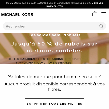
COMMENCEZ PAR LE SAC. AJOUTEZ LES CHAUSSURES. CRÉEZ LE LOOK.
VOIR LES
NOUVEAUTÉS
Mon panie
Rechercher
Les soldes semi-annuels
Jusqu’à 60 % de rabais sur
certains modèles
PRIX TELS QU’INDIQUÉS | DES EXCLUSIONS DE PRODUITS
S’APPLIQUENT | CONDITIONS GÉNÉRALES
‘Articles de marque pour homme en solde’
Aucun produit disponible correspondant à vos
filtres.
SUPPRIMER TOUS LES FILTRES