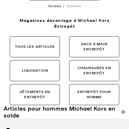
Soldes
/
Homme
Magasinez davantage à Michael Kors
Entrepôt
SACS À MAIN
TOUS LES ARTICLES
ENTREPÔT
CHAUSSURES EN
LIQUIDATION
ENTREPÔT
VÊTEMENTS EN
ENTREPÔT POUR
ENTREPÔT
HOMME
Articles pour hommes Michael Kors en
solde
.
Articles de marque pour hommes en