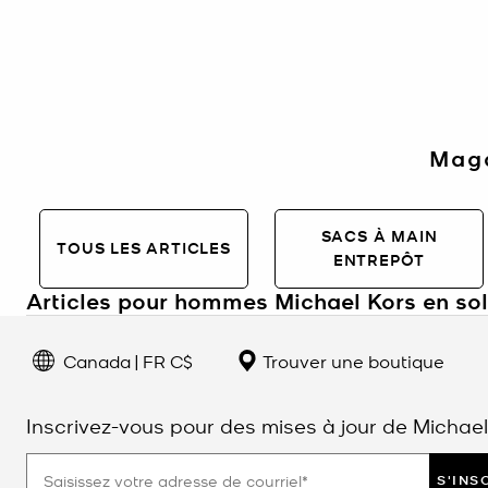
Maga
SACS À MAIN
TOUS LES ARTICLES
ENTREPÔT
Articles pour hommes Michael Kors en so
Articles de marque pour hommes en sold
Canada | FR C$
Trouver une boutique
La collection pour hommes Michael Kors en solde propose des essenti
passant par les montres, les portefeuilles et les vêtements d’extérie
voyages et le style au quotidien, chaque pièce allie fonctionnalit
Inscrivez-vous pour des mises à jour de Michael
authentiques.
FAQ sur les modèles pour hommes Michae
S'INS