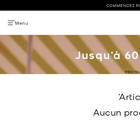
COMMENCEZ PAR
Menu
Jusqu’à 60
PRIX TE
‘Art
Aucun prod