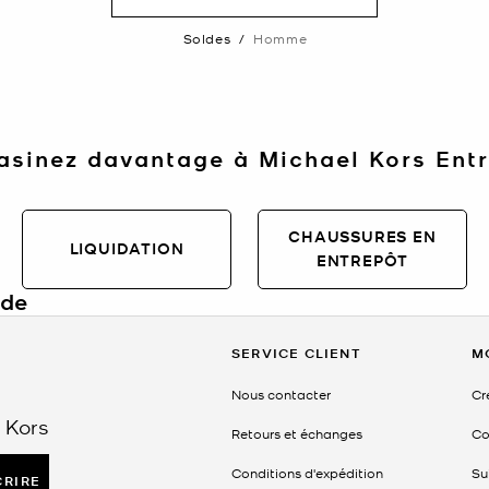
Soldes
/
Homme
sinez davantage à Michael Kors Ent
CHAUSSURES EN
LIQUIDATION
ENTREPÔT
lde
e
SERVICE CLIENT
M
els raffinés à des prix réduits pour une durée limitée. Des sacs à dos e
ur, cette sélection offre le savoir-faire emblématique de Michael Kors à 
Nous contacter
Cr
é et détails de design modernes, vous permettant de renouveler votre g
 Kors
Retours et échanges
Co
l Kors en solde
Conditions d'expédition
Su
CRIRE