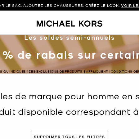
 LE SAC. AJOUTEZ LES CHAUSSURES. CRÉEZ LE LOOK.
VOIR L
Les soldes semi-annuels
 % de rabais sur certa
LS QU’INDIQUÉS | DES EXCLUSIONS DE PRODUITS S’APPLIQUENT | CONDITIONS G
icles de marque pour homme en s
uit disponible correspondant à v
SUPPRIMER TOUS LES FILTRES