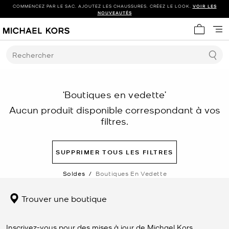
COMMENCEZ PAR LE SAC. AJOUTEZ LES CHAUSSURES. CRÉEZ LE LOOK.
VOIR LES
NOUVEAUTÉS
Mon panie
Rechercher
‘Boutiques en vedette’
Aucun produit disponible correspondant à vos
filtres.
SUPPRIMER TOUS LES FILTRES
Soldes
/
Boutiques En Vedette
Trouver une boutique
Inscrivez-vous pour des mises à jour de Michael Kors