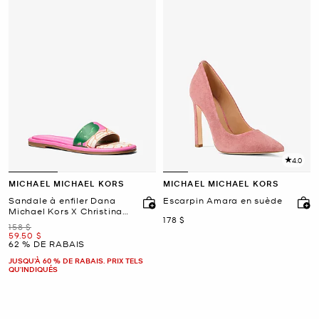
4.0
MICHAEL MICHAEL KORS
MICHAEL MICHAEL KORS
Sandale à enfiler Dana
Escarpin Amara en suède
Michael Kors X Christina
maintenant
178 $
Zimpel
était
158 $
maintenant
59.50 $
62 % DE RABAIS
JUSQU’À 60 % DE RABAIS. PRIX TELS
QU'INDIQUÉS