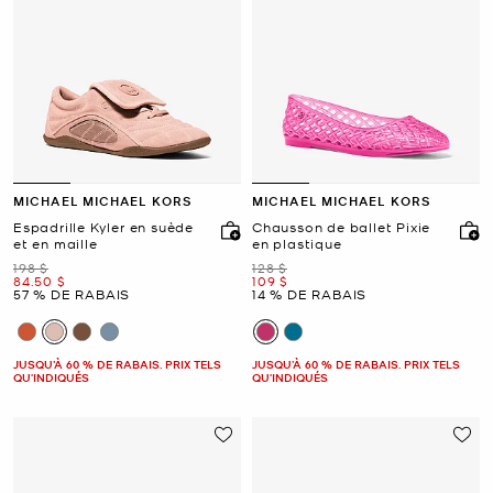
MICHAEL MICHAEL KORS
MICHAEL MICHAEL KORS
Espadrille Kyler en suède
Chausson de ballet Pixie
et en maille
en plastique
était
était
198 $
128 $
maintenant
maintenant
84.50 $
109 $
57 % DE RABAIS
14 % DE RABAIS
JUSQU’À 60 % DE RABAIS. PRIX TELS
JUSQU’À 60 % DE RABAIS. PRIX TELS
QU'INDIQUÉS
QU'INDIQUÉS