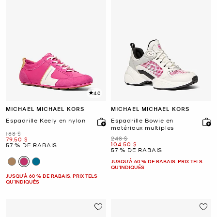
4.0
MICHAEL MICHAEL KORS
MICHAEL MICHAEL KORS
Espadrille Keely en nylon
Espadrille Bowie en
matériaux multiples
était
188 $
était
248 $
maintenant
79.50 $
maintenant
104.50 $
57 % DE RABAIS
57 % DE RABAIS
JUSQU’À 60 % DE RABAIS. PRIX TELS
QU'INDIQUÉS
JUSQU’À 60 % DE RABAIS. PRIX TELS
QU'INDIQUÉS