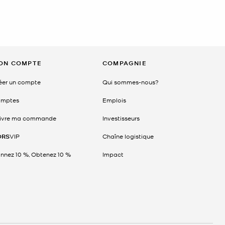
ON COMPTE
COMPAGNIE
éer un compte
Qui sommes-nous?
mptes
Emplois
ivre ma commande
Investisseurs
ORS
VIP
Chaîne logistique
nnez 10 %, Obtenez 10 %
Impact