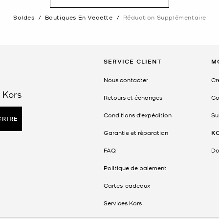
Soldes
/
Boutiques En Vedette
/
Réduction Supplémentaire
SERVICE CLIENT
M
Nous contacter
Cr
 Kors
Retours et échanges
Co
Conditions d'expédition
Su
CRIRE
Garantie et réparation
K
FAQ
Do
Politique de paiement
Cartes-cadeaux
Services Kors