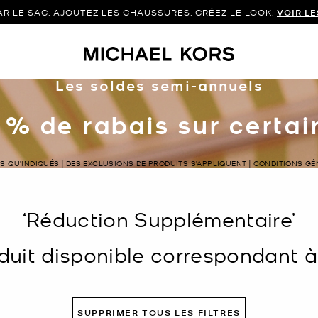
 LE SAC. AJOUTEZ LES CHAUSSURES. CRÉEZ LE LOOK.
VOIR L
Les soldes semi-annuels
 % de rabais sur certa
LS QU’INDIQUÉS | DES EXCLUSIONS DE PRODUITS S’APPLIQUENT | CONDITIONS G
‘Réduction Supplémentaire’
uit disponible correspondant à v
SUPPRIMER TOUS LES FILTRES