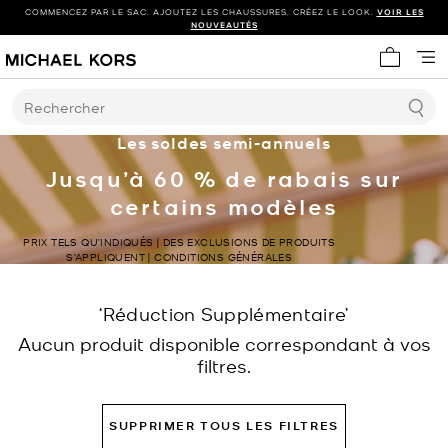
COMMENCEZ PAR LE SAC. AJOUTEZ LES CHAUSSURES. CRÉEZ LE LOOK.
VOIR LES
NOUVEAUTÉS
Mon panie
Rechercher
Les soldes semi-annuels
Jusqu’à 60 % de rabais sur
certains modèles
PRIX TELS QU’INDIQUÉS | DES EXCLUSIONS DE PRODUITS
S’APPLIQUENT | CONDITIONS GÉNÉRALES
‘Réduction Supplémentaire’
Aucun produit disponible correspondant à vos
filtres.
SUPPRIMER TOUS LES FILTRES