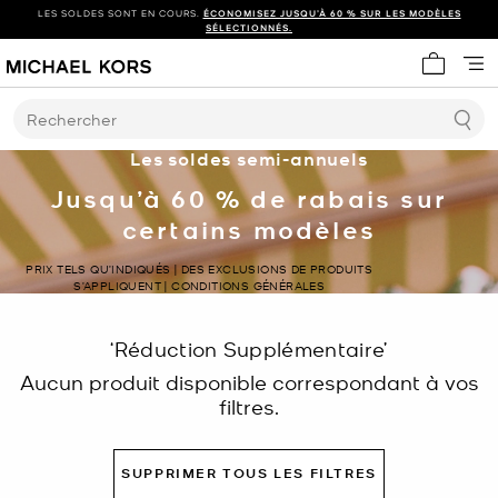
LES SOLDES SONT EN COURS.
ÉCONOMISEZ JUSQU’À 60 % SUR LES MODÈLES
SÉLECTIONNÉS.
Mon panie
Rechercher
Les soldes semi-annuels
Jusqu’à 60 % de rabais sur
certains modèles
PRIX TELS QU’INDIQUÉS | DES EXCLUSIONS DE PRODUITS
S’APPLIQUENT | CONDITIONS GÉNÉRALES
‘Réduction Supplémentaire’
Aucun produit disponible correspondant à vos
filtres.
SUPPRIMER TOUS LES FILTRES