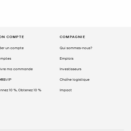
ON COMPTE
COMPAGNIE
éer un compte
Qui sommes-nous?
mptes
Emplois
ivre ma commande
Investisseurs
ORS
VIP
Chaîne logistique
nnez 10 %, Obtenez 10 %
Impact