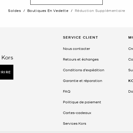
Soldes
/
Boutiques En Vedette
/
Réduction Supplémentaire
SERVICE CLIENT
M
Nous contacter
Cr
 Kors
Retours et échanges
Co
Conditions d'expédition
Su
CRIRE
Garantie et réparation
K
FAQ
Do
Politique de paiement
Cartes-cadeaux
Services Kors