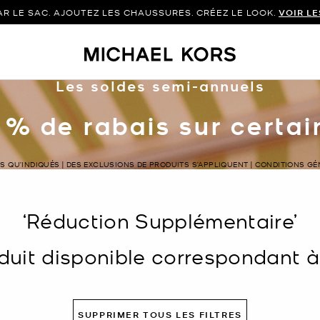
 LE SAC. AJOUTEZ LES CHAUSSURES. CRÉEZ LE LOOK.
VOIR L
Les soldes semi-annuels
 % de rabais sur certa
LS QU’INDIQUÉS | DES EXCLUSIONS DE PRODUITS S’APPLIQUENT | CONDITIONS G
‘Réduction Supplémentaire’
uit disponible correspondant à v
SUPPRIMER TOUS LES FILTRES