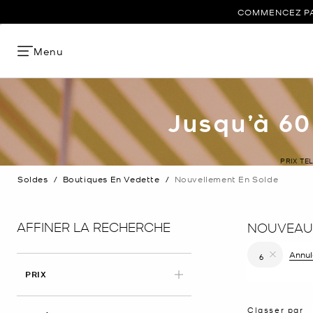
COMMENCEZ PAR
Menu
Jusqu’à 60
PRIX TE
Soldes
/
Boutiques En Vedette
/
Nouvellement En Solde
AFFINER LA RECHERCHE
NOUVEAUX
Annule
6
Supprimer le
PRIX
Classer par