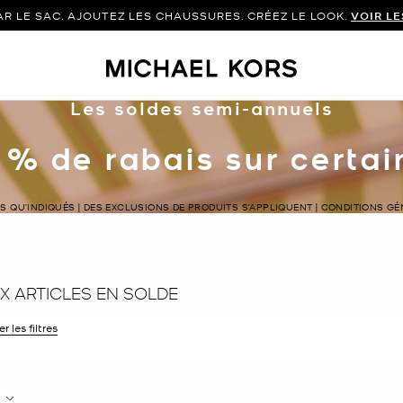
 LE SAC. AJOUTEZ LES CHAUSSURES. CRÉEZ LE LOOK.
VOIR L
Les soldes semi-annuels
 % de rabais sur certa
LS QU’INDIQUÉS | DES EXCLUSIONS DE PRODUITS S’APPLIQUENT | CONDITIONS G
 ARTICLES EN SOLDE
r les filtres
 filtre Affiné(e) par Taille : 6