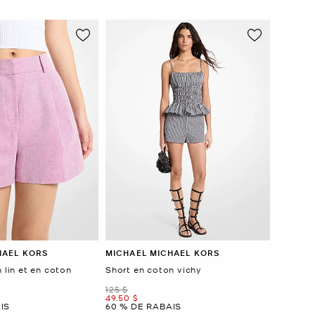
HAEL KORS
MICHAEL MICHAEL KORS
n lin et en coton
Short en coton vichy
était
125 $
maintenant
49.50 $
IS
60 % DE RABAIS