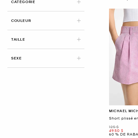
CATÉGORIE
COULEUR
APPLIED
TAILLE
SEXE
MICHAEL MIC
Short plissé e
était
125 $
maintenant
49.50 $
60 % DE RABA