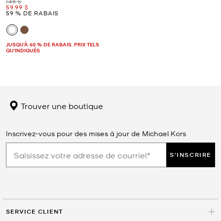
était
148 $
maintenant
59.99 $
59 % DE RABAIS
JUSQU’À 60 % DE RABAIS. PRIX TELS
QU'INDIQUÉS
Trouver une boutique
Inscrivez-vous pour des mises à jour de Michael Kors
S'INSCRIRE
SERVICE CLIENT