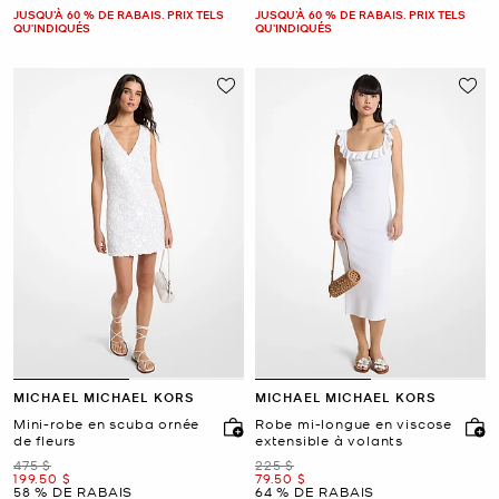
JUSQU’À 60 % DE RABAIS. PRIX TELS
JUSQU’À 60 % DE RABAIS. PRIX TELS
QU'INDIQUÉS
QU'INDIQUÉS
MICHAEL MICHAEL KORS
MICHAEL MICHAEL KORS
Mini-robe en scuba ornée
Robe mi-longue en viscose
de fleurs
extensible à volants
était
était
475 $
225 $
maintenant
maintenant
199.50 $
79.50 $
58 % DE RABAIS
64 % DE RABAIS