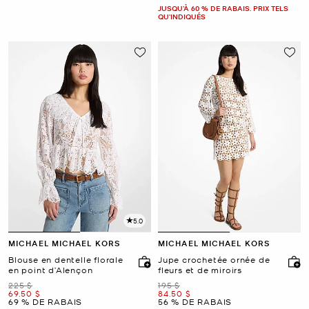
JUSQU’À 60 % DE RABAIS. PRIX TELS
QU'INDIQUÉS
5.0
MICHAEL MICHAEL KORS
MICHAEL MICHAEL KORS
Blouse en dentelle florale
Jupe crochetée ornée de
en point d’Alençon
fleurs et de miroirs
était
était
225 $
195 $
maintenant
maintenant
69.50 $
84.50 $
69 % DE RABAIS
56 % DE RABAIS