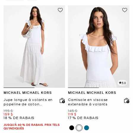
Supprimer Le Filtre Affiné(e) Par Couleur : Blanc
Supprimer le filtre Affiné(e) par Taille : G
5.0
MICHAEL MICHAEL KORS
MICHAEL MICHAEL KORS
Jupe longue à volants en
Camisole en viscose
popeline de coton
extensible à volants
smockée
était
était
195 $
145 $
maintenant
maintenant
159 $
119 $
18 % DE RABAIS
17 % DE RABAIS
JUSQU’À 60 % DE RABAIS. PRIX TELS
QU'INDIQUÉS