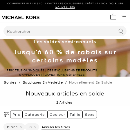
COMMENCEZ PAR LE SAC. AJOUTEZ LES CHAUSSURES. CRÉEZ LE LOOK.
VOIR LES
NOUVEAUTÉS
Mon panie
Rechercher
Les soldes semi-annuels
Jusqu’à 60 % de rabais sur
certains modèles
PRIX TELS QU’INDIQUÉS | DES EXCLUSIONS DE PRODUITS
S’APPLIQUENT | CONDITIONS GÉNÉRALES
Soldes
/
Boutiques En Vedette
/
Nouvellement En Solde
Nouveaux articles en solde
2
Articles
Prix
Catégorie
Couleur
Taille
Sexe
Blanc
10
Annuler les filtres