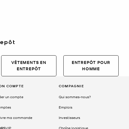
repôt
VÊTEMENTS EN
ENTREPÔT POUR
ENTREPÔT
HOMME
ON COMPTE
COMPAGNIE
éer un compte
Qui sommes-nous?
mptes
Emplois
ivre ma commande
Investisseurs
ORS
VIP
Chaîne logistique