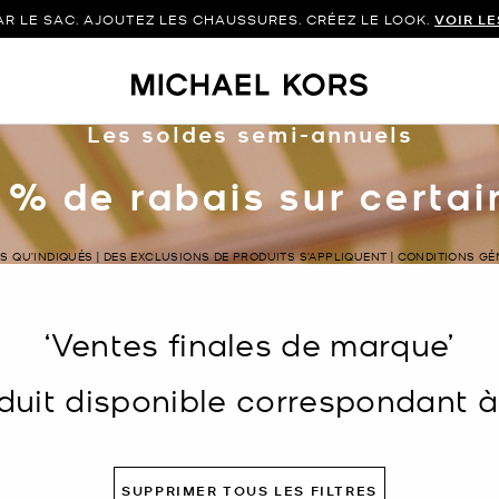
 LE SAC. AJOUTEZ LES CHAUSSURES. CRÉEZ LE LOOK.
VOIR L
Les soldes semi-annuels
 % de rabais sur certa
LS QU’INDIQUÉS | DES EXCLUSIONS DE PRODUITS S’APPLIQUENT | CONDITIONS G
‘Ventes finales de marque’
uit disponible correspondant à v
SUPPRIMER TOUS LES FILTRES