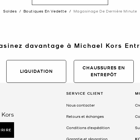
Soldes
/
Boutiques En Vedette
/
Magasinage De Dernière Minute
sinez davantage à Michael Kors Ent
CHAUSSURES EN
LIQUIDATION
ENTREPÔT
SERVICE CLIENT
M
Nous contacter
Cr
 Kors
Retours et échanges
Co
Conditions d'expédition
Su
CRIRE
Garantie et réparation
K