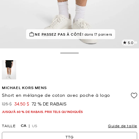
NE PASSEZ PAS À CÔTÉ!
EN DEMANDE !
6 vendus
dans 17 paniers
5.0
L
1
c
Toggle Drawer
L
v
l
p
sélectionné(s)
MICHAEL KORS MENS
Short en mélange de coton avec poche à logo
125 $
34.50 $
72 % DE RABAIS
était
maintenant
JUSQU’À 60 % DE RABAIS. PRIX TELS QU'INDIQUÉS
CA
TAILLE
US
Guide de taille
TTG