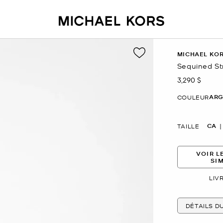
MICHAEL KOR
Sequined St
3,290 $
maintenant
ARG
COULEUR
CA
TAILLE
VOIR L
SI
LIV
DÉTAILS D