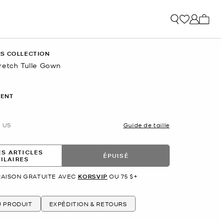
Mon p
S COLLECTION
retch Tulle Gown
ENT
US
Guide de taille
ES ARTICLES
ÉPUISÉ
MILAIRES
RAISON GRATUITE AVEC
KORSVIP
OU 75 $+
U PRODUIT
EXPÉDITION & RETOURS