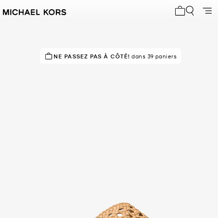
Mon panier 
NE PASSEZ PAS À CÔTÉ!
EN DEMANDE !
23 vendus
dans 39 paniers