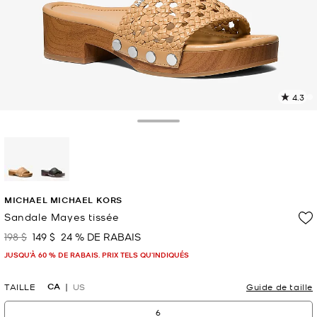
4.3
L
l
1
Toggle Drawer
c
L
v
l
sélectionné(s)
p
MICHAEL MICHAEL KORS
Sandale Mayes tissée
198 $
149 $
24 % DE RABAIS
était
maintenant
JUSQU’À 60 % DE RABAIS. PRIX TELS QU'INDIQUÉS
CA
TAILLE
US
Guide de taille
6