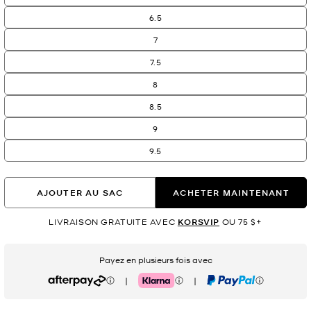
6.5
7
7.5
8
8.5
9
9.5
AJOUTER AU SAC
ACHETER MAINTENANT
LIVRAISON GRATUITE AVEC
KORSVIP
OU 75 $+
Payez en plusieurs fois avec
|
|
Afterpay
Klarna
PayPal