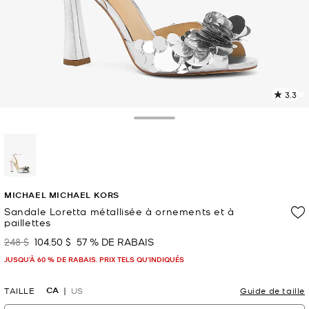
3.3
L
l
1
Toggle Drawer
c
L
v
l
sélectionné(s)
p
MICHAEL MICHAEL KORS
Sandale Loretta métallisée à ornements et à
paillettes
248 $
104.50 $
57 % DE RABAIS
était
maintenant
JUSQU’À 60 % DE RABAIS. PRIX TELS QU'INDIQUÉS
CA
TAILLE
US
Guide de taille