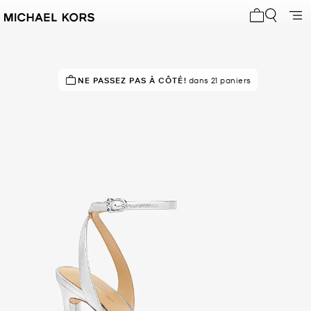
Mon panier 
NE PASSEZ PAS À CÔTÉ!
EN DEMANDE !
12 vendus
dans 21 paniers