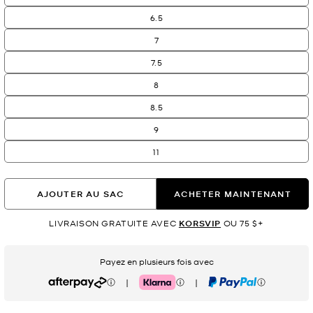
6.5
7
7.5
8
8.5
9
11
AJOUTER AU SAC
ACHETER MAINTENANT
LIVRAISON GRATUITE AVEC
KORSVIP
OU 75 $+
Payez en plusieurs fois avec
|
|
Afterpay
Klarna
PayPal