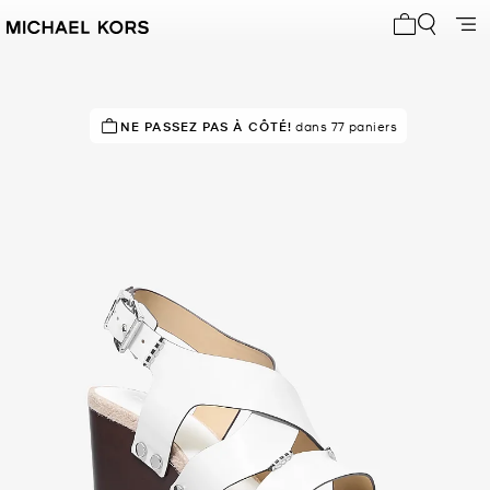
Mon panier 
NE PASSEZ PAS À CÔTÉ!
EN DEMANDE !
47 vendus
dans 77 paniers