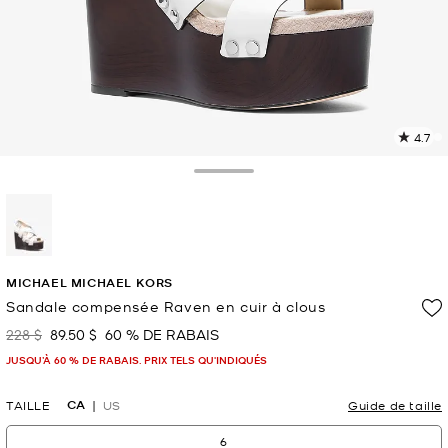
4.7
L
l
11
Toggle Drawer
c
L
v
l
sélectionné(s)
p
MICHAEL MICHAEL KORS
Sandale compensée Raven en cuir à clous
228 $
89.50 $
60 % DE RABAIS
était
maintenant
JUSQU’À 60 % DE RABAIS. PRIX TELS QU'INDIQUÉS
CA
TAILLE
US
Guide de taille
6