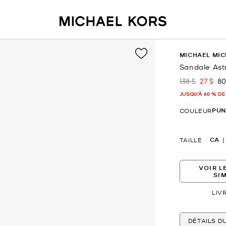
MICHAEL MIC
Sandale Astr
138 $
27 $
80
était
mainte
JUSQU’À 60 % DE
PUN
COULEUR
CA
TAILLE
VOIR L
SI
LIV
DÉTAILS D