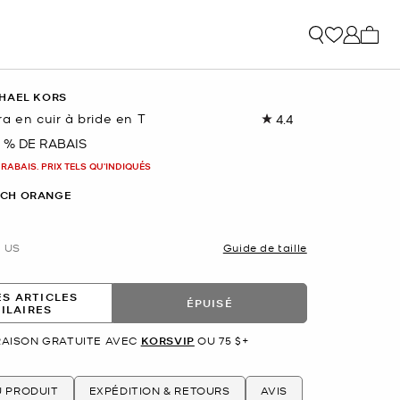
Mon p
HAEL KORS
a en cuir à bride en T
4.4
Lire
les
 % DE RABAIS
nant
119
commentaires.
 RABAIS. PRIX TELS QU'INDIQUÉS
Lien
vers
CH ORANGE
la
même
page.
US
Guide de taille
ES ARTICLES
ÉPUISÉ
MILAIRES
RAISON GRATUITE AVEC
KORSVIP
OU 75 $+
U PRODUIT
EXPÉDITION & RETOURS
AVIS