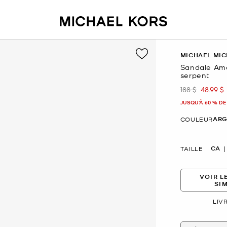
MICHAEL MIC
Sandale Amar
serpent
188 $
48.99 $
était
mainte
JUSQU’À 60 % DE
ARG
COULEUR
CA
TAILLE
VOIR L
SI
LIV