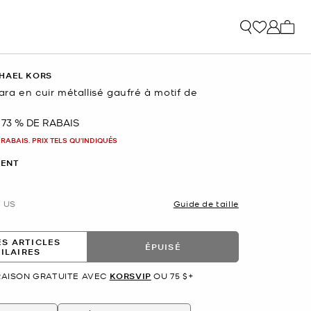
Mon p
HAEL KORS
a en cuir métallisé gaufré à motif de
73 % DE RABAIS
nant
 RABAIS. PRIX TELS QU'INDIQUÉS
ENT
US
Guide de taille
ES ARTICLES
ÉPUISÉ
MILAIRES
RAISON GRATUITE AVEC
KORSVIP
OU 75 $+