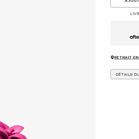
AJOUT
LIV
Afte
RETRAIT EN
DÉTAILS D