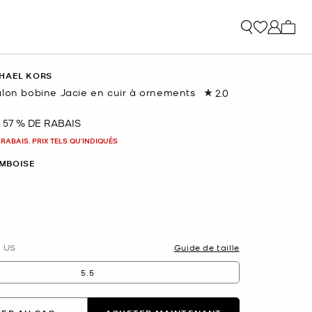
Mon p
HAEL KORS
alon bobine Jacie en cuir à ornements
2.0
Lire
1
commentaire.
57 % DE RABAIS
nant
Lien
vers
 RABAIS. PRIX TELS QU'INDIQUÉS
la
même
MBOISE
page.
nné(s)
US
Guide de taille
5.5