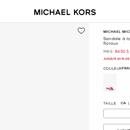
MICHAEL MIC
Sandale à t
floraux
198 $
84.50 $
était
mainte
JUSQU’À 60 % DE
FRA
COULEUR
sélectio
CA
TAILLE