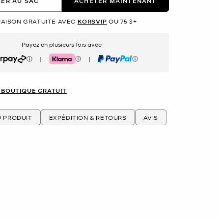
ER AU SAC
ACHETER MAINTENANT
RAISON GRATUITE AVEC
KORSVIP
OU 75 $+
Payez en plusieurs fois avec
|
|
rpay
Klarna
PayPal
 BOUTIQUE GRATUIT
U PRODUIT
EXPÉDITION & RETOURS
AVIS